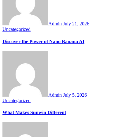
Admin
July 21, 2026
Uncategorized
Discover the Power of Nano Banana AI
Admin
July 5, 2026
Uncategorized
What Makes Sunwin Different