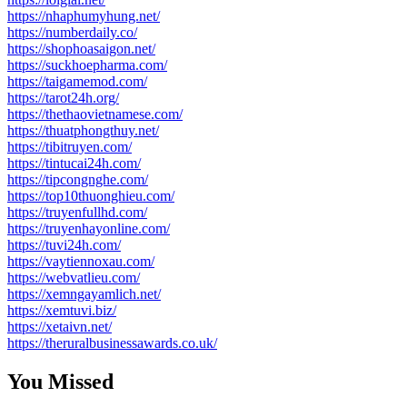
https://nhaphumyhung.net/
https://numberdaily.co/
https://shophoasaigon.net/
https://suckhoepharma.com/
https://taigamemod.com/
https://tarot24h.org/
https://thethaovietnamese.com/
https://thuatphongthuy.net/
https://tibitruyen.com/
https://tintucai24h.com/
https://tipcongnghe.com/
https://top10thuonghieu.com/
https://truyenfullhd.com/
https://truyenhayonline.com/
https://tuvi24h.com/
https://vaytiennoxau.com/
https://webvatlieu.com/
https://xemngayamlich.net/
https://xemtuvi.biz/
https://xetaivn.net/
https://theruralbusinessawards.co.uk/
You Missed