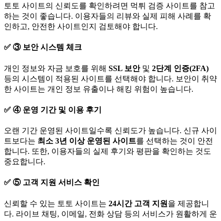
토토 사이트의 신뢰도를 확인하려면 먹튀 검증 사이트를 참고
하는 것이 좋습니다. 이용자들의 리뷰와 실제 피해 사례를 확
인하고, 안전한 사이트인지 검토해야 합니다.
✅ ③ 보안 시스템 체크
개인 정보와 자금 보호를 위해
SSL 보안
및
2단계 인증(2FA)
등의 시스템이 적용된 사이트를 선택해야 합니다. 보안이 취약
한 사이트는 개인 정보 유출이나 해킹 위험이 높습니다.
✅ ④ 운영 기간 및 이용 후기
오랜 기간 운영된 사이트일수록 신뢰도가 높습니다. 신규 사이
트보다는
최소 3년 이상 운영된 사이트
를 선택하는 것이 안전
합니다. 또한, 이용자들의 실제 후기와 평판을 확인하는 것도
중요합니다.
✅ ⑤ 고객 지원 서비스 확인
신뢰할 수 있는 토토 사이트는
24시간 고객 지원
을 제공합니
다. 라이브 채팅, 이메일, 전화 상담 등의 서비스가 원활하게 운