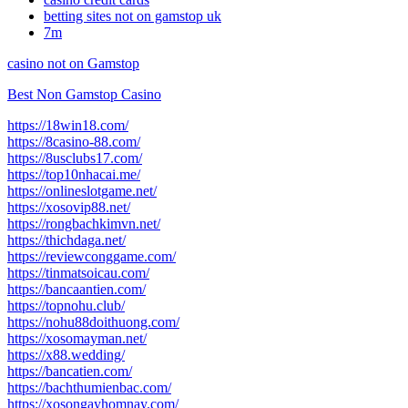
betting sites not on gamstop uk
7m
casino not on Gamstop
Best Non Gamstop Casino
https://18win18.com/
https://8casino-88.com/
https://8usclubs17.com/
https://top10nhacai.me/
https://onlineslotgame.net/
https://xosovip88.net/
https://rongbachkimvn.net/
https://thichdaga.net/
https://reviewconggame.com/
https://tinmatsoicau.com/
https://bancaantien.com/
https://topnohu.club/
https://nohu88doithuong.com/
https://xosomayman.net/
https://x88.wedding/
https://bancatien.com/
https://bachthumienbac.com/
https://xosongayhomnay.com/