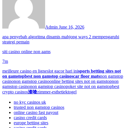
Admin
June 16, 2026
apa penyebab algoritma dinamis mahjong ways 2 mempengaruhi
strategi pemain
siti casino online non aams
7m
meilleure casino en ligne
slot gacor hari ini
sports betting sites not
on gamstop
best non gamstop casinos
car floor mats
non gamstop
casino
non gamstop casino
online betting sites not on gamstop
non
gamstop casino
non gamstop casino
poker site not on gamstop
best
crypto casinos
漆喰
zimmer-esthetiek
togel
no kyc casinos uk
trusted non gamstop casinos
online casino fast payout
casino credit cards
europe betting sites
casino credit cards