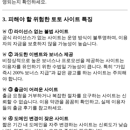
영되는지 확인하세요.
3. 피해야 할 위험한 토토 사이트 특징
🚨
① 라이선스 없는 불법 사이트
공식 라이선스가 없는 사이트는 운영 방식이 불투명하며, 이용
자의 자금을 보호하지 않을 가능성이 높습니다.
🚨
② 과도한 이벤트와 보너스 제공
비정상적으로 높은 보너스나 프로모션을 제공하는 사이트는
이용자를 유인하기 위한 수법일 가능성이 큽니다. 특히 “가입
즉시 200% 보너스 지급”과 같은 광고를 하는 사이트는 주의해
야 합니다.
🚨
③ 출금이 어려운 사이트
출금 요청을 거부하거나 복잡한 절차를 요구하는 사이트는 신
뢰할 수 없습니다. 이용 약관을 꼼꼼히 확인하고, 실제 이용자
들의 출금 후기를 참고하세요.
🚨
④ 도메인 변경이 잦은 사이트
짧은 기간 내 도메인을 자주 변경하는 사이트는 신뢰도가 낮습