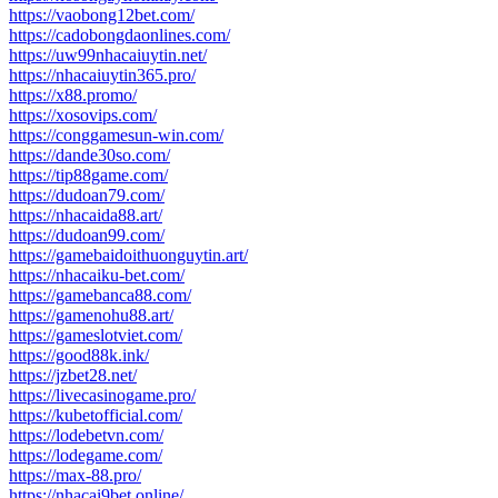
https://vaobong12bet.com/
https://cadobongdaonlines.com/
https://uw99nhacaiuytin.net/
https://nhacaiuytin365.pro/
https://x88.promo/
https://xosovips.com/
https://conggamesun-win.com/
https://dande30so.com/
https://tip88game.com/
https://dudoan79.com/
https://nhacaida88.art/
https://dudoan99.com/
https://gamebaidoithuonguytin.art/
https://nhacaiku-bet.com/
https://gamebanca88.com/
https://gamenohu88.art/
https://gameslotviet.com/
https://good88k.ink/
https://jzbet28.net/
https://livecasinogame.pro/
https://kubetofficial.com/
https://lodebetvn.com/
https://lodegame.com/
https://max-88.pro/
https://nhacai9bet.online/